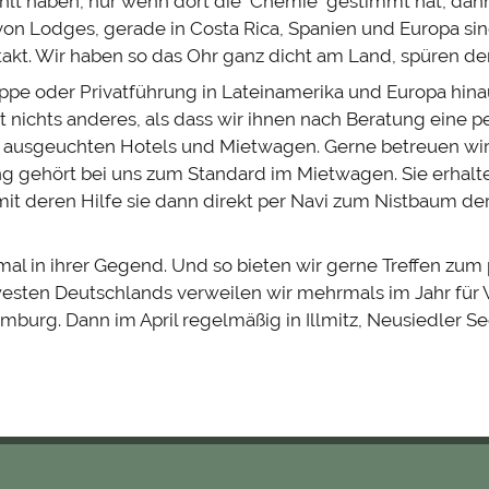
hlt haben, nur wenn dort die "Chemie" gestimmt hat, dann
 von Lodges, gerade in Costa Rica, Spanien und Europa sin
akt. Wir haben so das Ohr ganz dicht am Land, spüren den
ppe oder Privatführung in Lateinamerika und Europa hina
nichts anderes, als dass wir ihnen nach Beratung eine p
ausgeuchten Hotels und Mietwagen. Gerne betreuen wir 
ng gehört bei uns zum Standard im Mietwagen. Sie erhalt
mit deren Hilfe sie dann direkt per Navi zum Nistbaum d
al in ihrer Gegend. Und so bieten wir gerne Treffen zum
esten Deutschlands verweilen wir mehrmals im Jahr für
Hamburg. Dann im April regelmäßig in Illmitz, Neusiedler Se