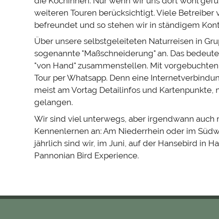
die Köchinnen. Nur wenn wir uns dort wohl gefü
Birding
in
Nationalpark
in
weiteren Touren berücksichtigt. Viele Betreiber
de
in
Panama
Mittelamerika
Coiba
Panama
befreundet und so stehen wir in ständigem Kont
in
in
Über unsere selbstgeleiteten Naturreisen in Gru
Panama
Panama
sogenannte "Maßschneiderung" an. Das bedeutet 
"von Hand" zusammenstellen. Mit vorgebuchten 
Tour per Whatsapp. Denn eine Internetverbindu
meist am Vortag Detailinfos und Kartenpunkte, 
gelangen.
Wir sind viel unterwegs, aber irgendwann auch m
Kennenlernen an: Am Niederrhein oder im Südw
Belize
Flora
jährlich sind wir, im Juni, auf der Hansebird in 
Panama
Panama
Panama
&
Reisetipps
Pannonian Bird Experience.
Reisetipps
Panama
Reisetipps
Fauna
Reisetipps