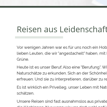
Extremadura
Spanien
für
Sierra
de
und
Gredos
Ornithologen
Reisen aus Leidenschaf
Spanien
Spanien
Spanien
Spanien
Flora
Spanien
Vor wenigen Jahren war es für uns noch ein Hobb
Politik
Flora
Flora
&
Flora
Spanien
lieben Leuten, die wir "angestachelt" haben, mi
&
&
&
Fauna
Spanien
&
Spanien
Information
Spanien
Gesellschaft
Grüne.
Fauna
Fauna
Reisetipps
Fauna
Reisetipps
Information
Heute ist es unser Beruf. Also eine "Berufung". W
Naturschätze zu erkunden. Sich an der Schönheit 
erfreuen. Und sie zu interpretieren, darüber zu r
Es ist wirklich ein Privelleg, unser Leben mit Na
schätzen.
Unsere Reisen sind fast ausnahmslos aus privat
Das
Valle
Anton
Gamboa
Wale
Der