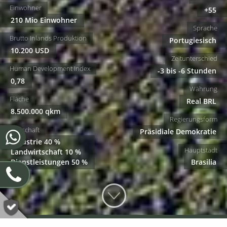
Einwohner
+55
210 Mio Einwohner
Sprache
Brutto Inlands Produktion
Portugiesisch
10.200 USD
Zeitunterschied
Human Development Index
-3 bis -6 Stunden
0,78
Währung
Fläche
Real BRL
8.500.000 qkm
Regierungsform
Wirtschaft
Präsidiale Demokratie
Industrie 40 %
Hauptstadt
Landwirtschaft 10 %
Dienstleistungen 50 %
Brasilia