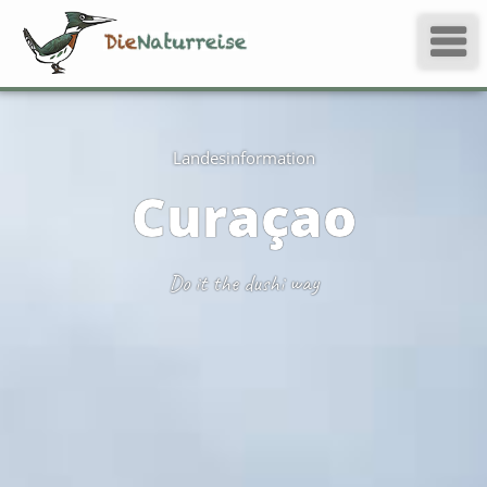
Landes­information
Curaçao
Do it the dushi way