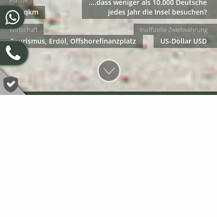
Fläche
....dass weniger als 10.000 Deutsche
444 qkm
jedes Jahr die Insel besuchen?
Wirtschaft
inoffizelle Zweitwährung
Tourismus, Erdöl, Offshorefinanzplatz
US-Dollar USD