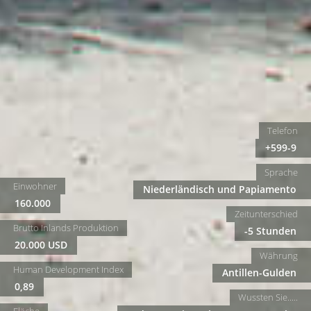
Telefon
+599-9
Sprache
Einwohner
Niederländisch und Papiamento
160.000
Zeitunterschied
Brutto Inlands Produktion
-5 Stunden
20.000 USD
Währung
Human Development Index
Antillen-Gulden
0,89
Wussten Sie.....