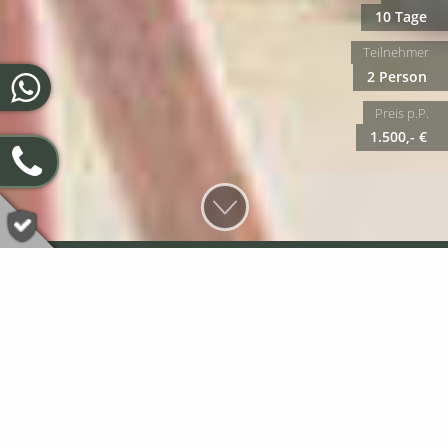
10 Tage
Teilnehmer
2 Person
Preis p.P.
1.500,- €
Reiseübersicht
Auf Curacao geht`s: Kombinieren sie Naturreise und
Badeurlaub. Oder Birdwatching mit Schnorchelabenteuer.