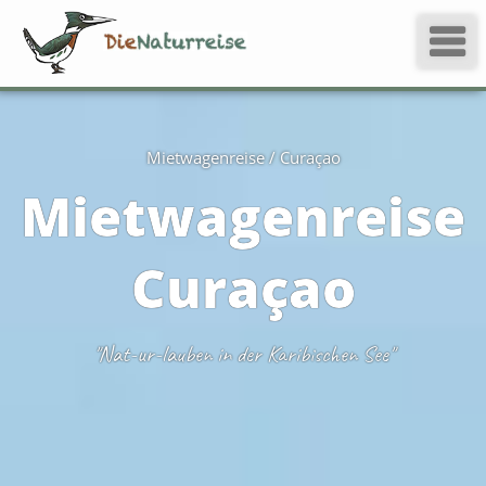
Mietwagenreise / Curaçao
Mietwagenreise
Curaçao
"Nat-ur-lauben in der Karibischen See"