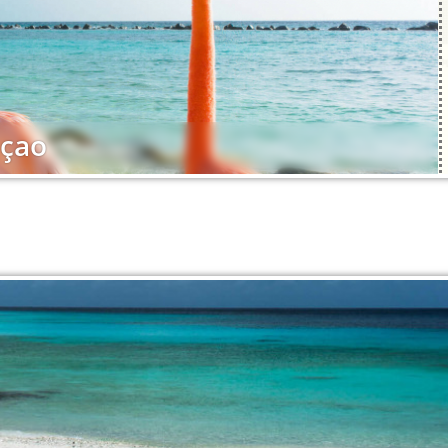
b und Naturerlebnis perfekt harmonieren? Im
lpark wandern & Willemstad besichtigen.
açao