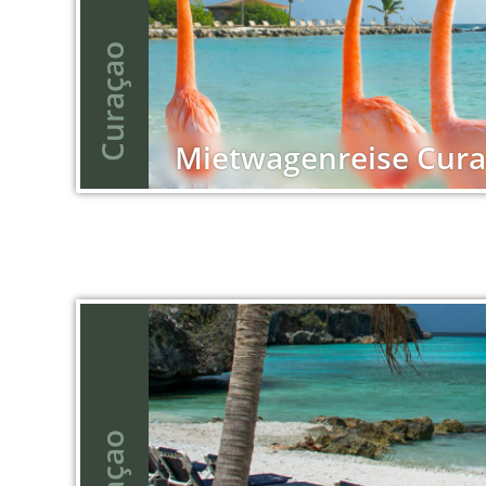
Sie suchen einen Ort, wo Strandurlau
Curaçao
Korallenriff schnorcheln, im Nationa
Mietwagenreise Cur