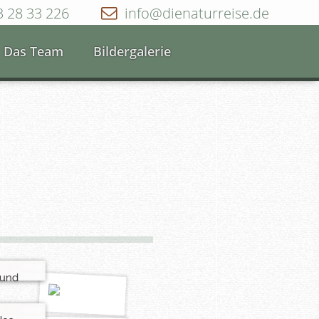
3 28 33 226
info@dienaturreise.de
Das Team
Bildergalerie
elt
rößten
 und
 Erde"
m
on
Land