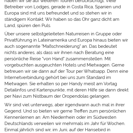
haben wir sie auf weiteren Touren berücksichtigt. Viele
Belize
Betreiber von Lodges, gerade in Costa Rica, Spanien und
a
Flora
Europa sind mit uns befreundet und so stehen wir in
ma
pps
&
ständigem Kontakt. Wir haben so das Ohr ganz dicht am
tipps
s
ps
Fauna
Land, spüren den Puls.
Über unsere selbstgeleiteten Naturreisen in Gruppe oder
Privatführung in Lateinamerika und Europa hinaus bieten wir
auch sogenannte "Maßschneiderung" an. Das bedeutet
nichts anderes, als dass wir ihnen nach Beratung eine
persönliche Reise "von Hand" zusammenstellen. Mit
vorgebuchten ausgeuchten Hotels und Mietwagen. Gerne
betreuen wir sie dann auf der Tour per Whatsapp. Denn eine
Internetverbindung gehört bei uns zum Standard im
Mietwagen. Sie erhalten so per Handy meist am Vortag
Detailinfos und Kartenpunkte, mit deren Hilfe sie dann direkt
per Navi zum Nistbaum der Oropendolas gelangen.
Wir sind viel unterwegs, aber irgendwann auch mal in ihrer
Gegend. Und so bieten wir gerne Treffen zum persönlichen
Kennenlernen an: Am Niederrhein oder im Südwesten
r
Aras
Deutschlands verweilen wir mehrmals im Jahr für Wochen.
Einmal jährlich sind wir, im Juni, auf der Hansebird in
&