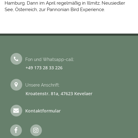
Hamburg. Dann im April regelmäßig in Illmitz, Neusiedler
Amazonen
See, Österreich, zur Pannonian Bird Experience.
cht
Fon und Whatsapp-call:
+49 173 28 33 226
Brasilien
Flora
Unsere Anschrift:
me
&
o
ericht
Fauna
Kroatenstr. 81a, 47623 Kevelaer
pps
Kontaktformular