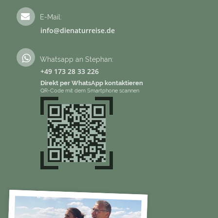
E-Mail:
info@dienaturreise.de
Whatsapp an Stephan:
+49 173 28 33 226
Direkt per WhatsApp kontaktieren
QR-Code mit dem Smartphone scannen
Fotoreisen
tourismus
hrend
eiseziel
rreisen
in
r
see
die
zeiten
reunde
Natur