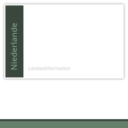
Aufenthalt
13 Tage
Preis
Nieder­lande
ab 1.650,- €
Landes­information