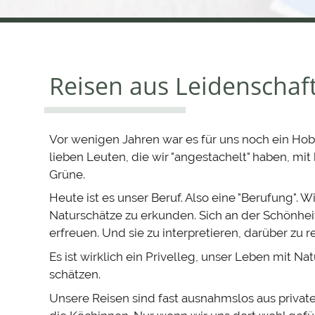
der
Spanien
für
Naturfreunde
Sierra
de
und
Gredos
Ornithologen
Reisen aus Leidenschaf
Spanien
Spanien
Spanien
Flora
Spanien
Vor wenigen Jahren war es für uns noch ein Hobb
Spanien
Flora
Flora
Politik
&
Flora
&
lieben Leuten, die wir "angestachelt" haben, mi
Spanien
Spanien
Fauna
Spanien
&
&
&
Fauna
Spanien
Reisetipps
Grüne.
Information
Fauna
Reisetipps
Gesellschaft
Fauna
Information
Heute ist es unser Beruf. Also eine "Berufung". W
Naturschätze zu erkunden. Sich an der Schönheit 
erfreuen. Und sie zu interpretieren, darüber zu r
Es ist wirklich ein Privelleg, unser Leben mit Na
schätzen.
Unsere Reisen sind fast ausnahmslos aus privat
Birding
Gamboa
Der