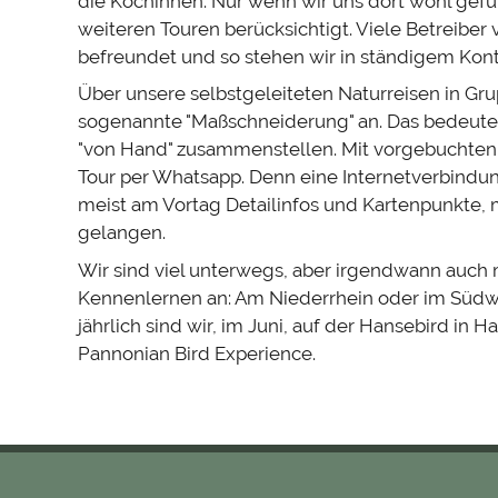
Wale
Das
die Köchinnen. Nur wenn wir uns dort wohl gefü
in
in
Nationalpark
Valle
in
Panama
weiteren Touren berücksichtigt. Viele Betreiber
Panama
Coiba
Mittelamerika
de
befreundet und so stehen wir in ständigem Kont
in
Anton
Panama
Über unsere selbstgeleiteten Naturreisen in Gru
in
sogenannte "Maßschneiderung" an. Das bedeutet 
Panama
"von Hand" zusammenstellen. Mit vorgebuchten 
Tour per Whatsapp. Denn eine Internetverbindu
meist am Vortag Detailinfos und Kartenpunkte, 
gelangen.
Wir sind viel unterwegs, aber irgendwann auch m
Kennenlernen an: Am Niederrhein oder im Südw
Belize
Flora
jährlich sind wir, im Juni, auf der Hansebird in 
Panama
Panama
Panama
Panama
&
Reisetipps
Reisetipps
Pannonian Bird Experience.
Reisetipps
Reisetipps
Fauna