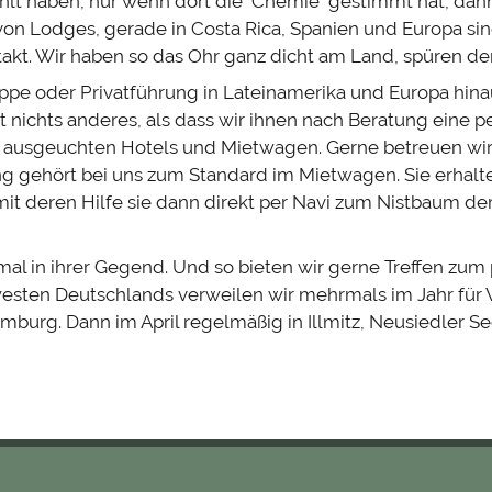
hlt haben, nur wenn dort die "Chemie" gestimmt hat, dann
 von Lodges, gerade in Costa Rica, Spanien und Europa sin
akt. Wir haben so das Ohr ganz dicht am Land, spüren den
ppe oder Privatführung in Lateinamerika und Europa hina
nichts anderes, als dass wir ihnen nach Beratung eine p
ausgeuchten Hotels und Mietwagen. Gerne betreuen wir 
ng gehört bei uns zum Standard im Mietwagen. Sie erhalt
mit deren Hilfe sie dann direkt per Navi zum Nistbaum d
al in ihrer Gegend. Und so bieten wir gerne Treffen zum
esten Deutschlands verweilen wir mehrmals im Jahr für
Hamburg. Dann im April regelmäßig in Illmitz, Neusiedler Se