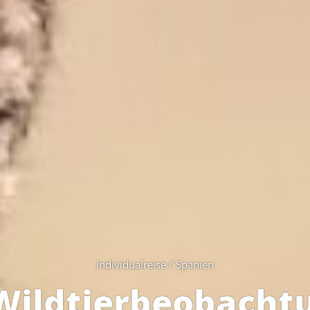
Individualreise / Spanien
Wildtier­beobacht