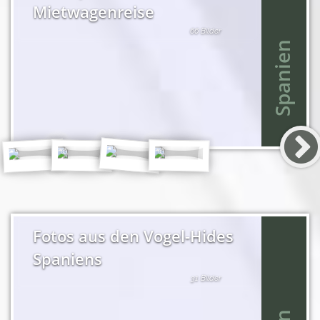
Mietwagenreise
66 Bilder
Spanien
Fotos aus den Vogel-Hides
Spaniens
31 Bilder