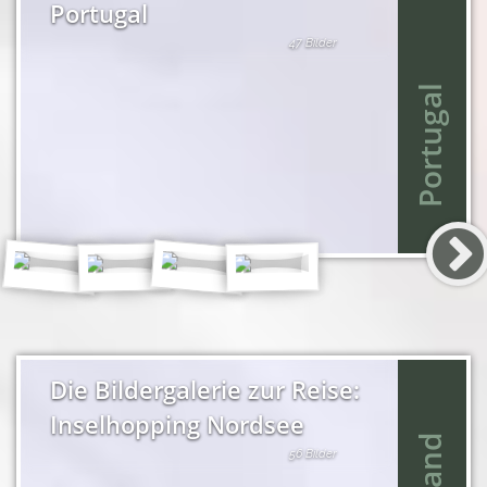
Portugal
47 Bilder
Portugal
Die Bildergalerie zur Reise:
Inselhopping Nordsee
56 Bilder