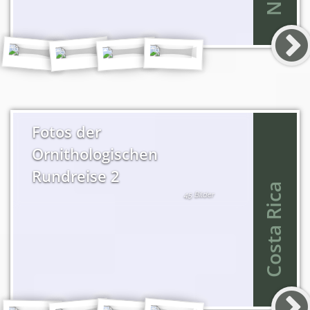
Fotos der
Ornithologischen
Rundreise 2
Costa Rica
45 Bilder