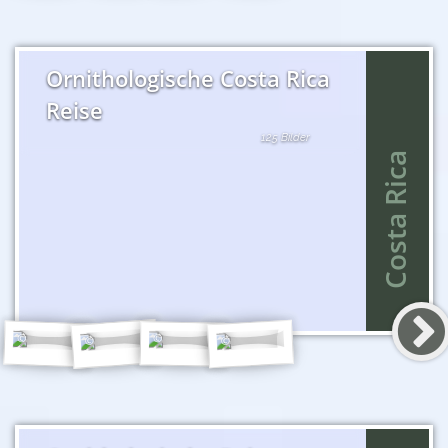
Ornithologische Costa Rica
Reise
125 Bilder
Costa Rica