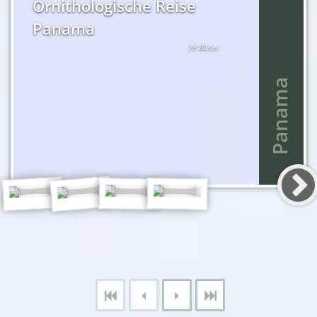
Ornithologische Reise
Panama
78 Bilder
Panama