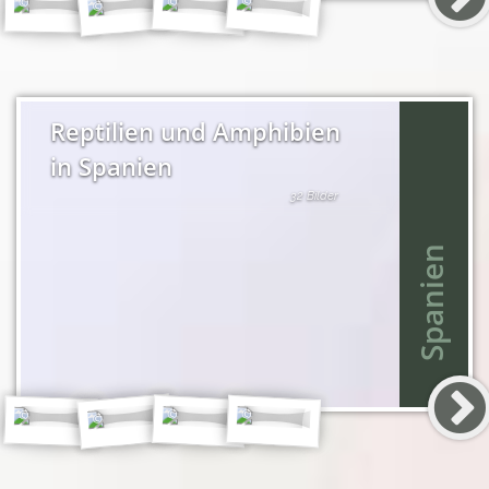
Reptilien und Amphibien
in Spanien
32 Bilder
Spanien