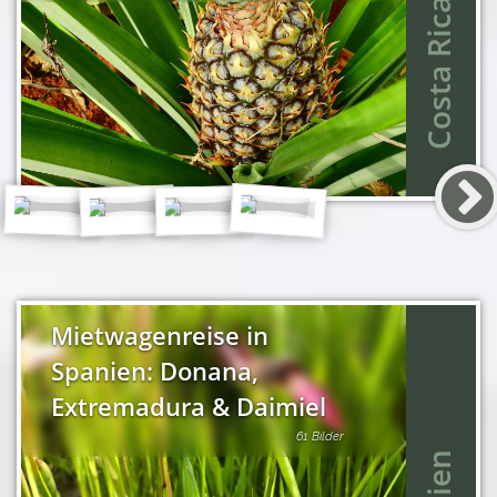
Costa Rica
Mietwagenreise in
Spanien: Donana,
Extremadura & Daimiel
61 Bilder