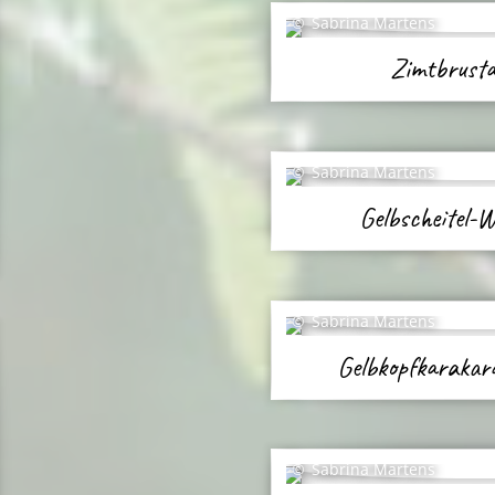
Sabrina Martens
Zimtbrusta
Sabrina Martens
Gelbscheitel-
Sabrina Martens
Gelbkopfkarakar
Sabrina Martens