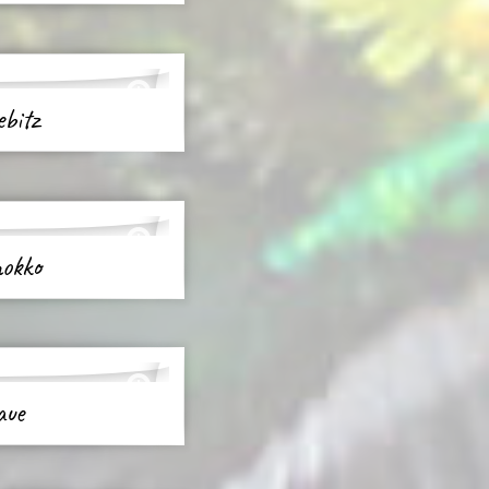
ebitz
hokko
aue