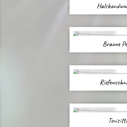
Halsbandwa
Conny und Roland
Braune Pe
Conny und Roland
Riefenschn
Conny und Roland
Tovisitt