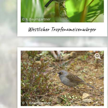
I. Baumgartner
Westlicher Tropfenameisenwürger
I. Baumgartner