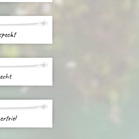
specht
pecht
ertriel