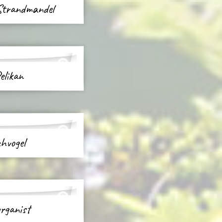
 Strandmandel
elikan
chvogel
lorganist