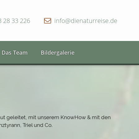
3 28 33 226
info@dienaturreise.de
Das Team
Bildergalerie
 Gut geleitet, mit unserem KnowHow & mit den
ztyrann, Triel und Co.