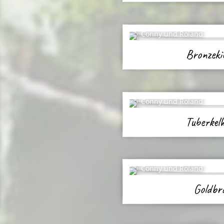
Conny und Roland
Bronzeki
Conny und Roland
Tuberkel
Conny und Roland
Goldbr