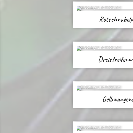
Conny und Roland
Rotschnabelp
Conny und Roland
Dreistreifen
Conny und Roland
Gelbwangen
Conny und Roland