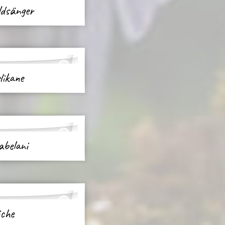
ldsänger
likane
abelani
iche