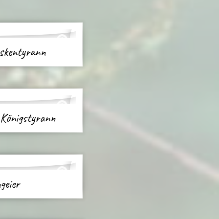
askentyrann
 Königstyrann
geier