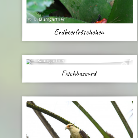
I. Baumgartner
Erdbeerfröschchen
I. Baumgartner
Fischbussard