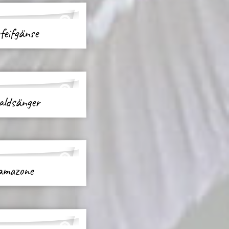
feifgänse
waldsänger
amazone