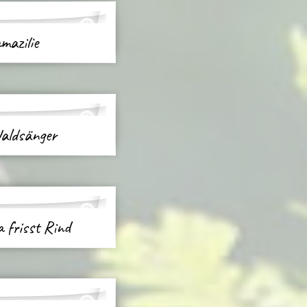
mazilie
Waldsänger
a frisst Rind