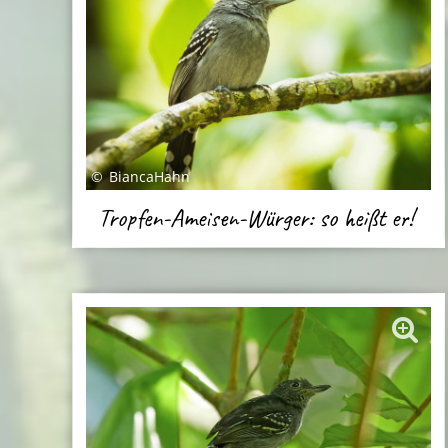
BiancaHahn
Tropfen-Ameisen-Würger: so heißt er!