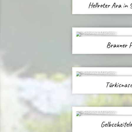
Hellroter Ara in
Sabrina Martens
Brauner P
Sabrina Martens
Türkisnas
Sabrina Martens
Gelbscheite