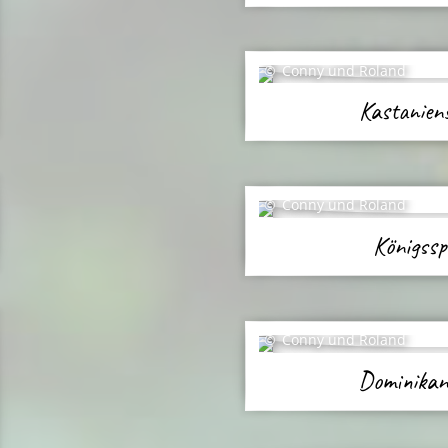
Conny und Roland
Kastanien
Conny und Roland
Königss
Conny und Roland
Dominikan