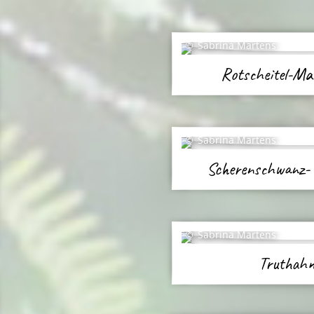
Sabrina Martens
Rotscheitel-M
Sabrina Martens
Scherenschwanz-
Sabrina Martens
Truthahn