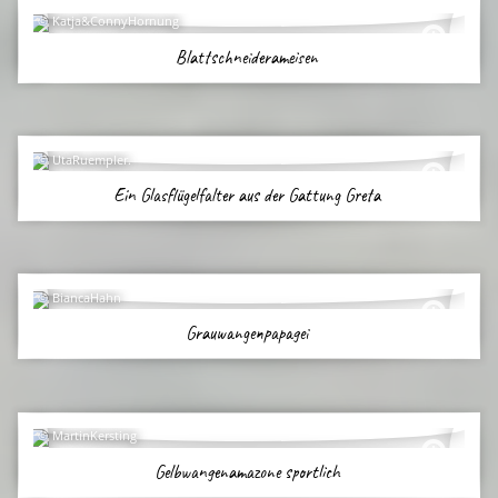
Katja&ConnyHornung
Blattschneiderameisen
UtaRuempler.
Ein Glasflügelfalter aus der Gattung Greta
BiancaHahn
Grauwangenpapagei
MartinKersting
Gelbwangenamazone sportlich