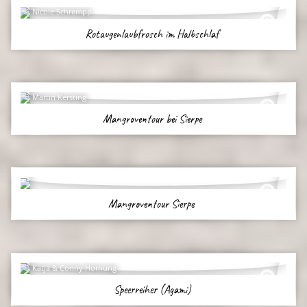
Nicole Schrempp
Rotaugenlaubfrosch im Halbschlaf
Martin Kersting
Mangroventour bei Sierpe
Mangroventour Sierpe
Katja & Conny Hornung
Speerreiher (Agami)