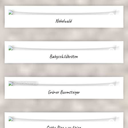
Nebelwald
Babyschildkröten
NicoleSchrempp
Grüner Baumsteiger
Costa Rica muy tipico