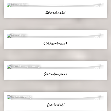
Bianca Hahn
Kahnschnabel
BiancaHahn
Eichhornkuckuck
Katja&ConnyHornung
Goldseidenspinne
Martin Kersting
Spitzkrokodil