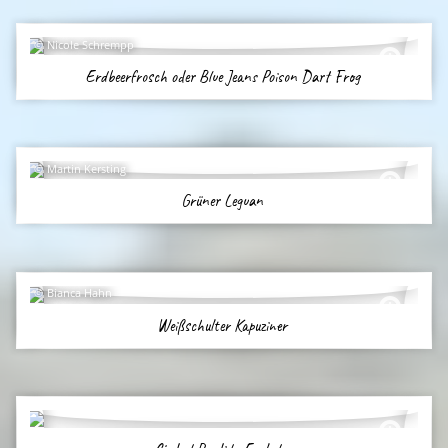
Nicole Schrempp
Erdbeerfrosch oder Blue Jeans Poison Dart Frog
Martin Kersting
Grüner Leguan
Bianca Hahn
Weißschulter Kapuziner