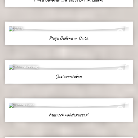
CATA
Playa Ballena in Uvita
MartinKersting
Swainsontukan
Bianca Hahn
Feuerschnabelarassari