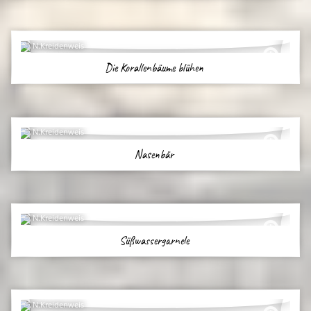
N.Kreidenweis
Die Korallenbäume blühen
N.Kreidenweis
Nasenbär
N.Kreidenweis
Süßwassergarnele
N.Kreidenweis