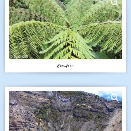
EvaSHSW
Baumfarn