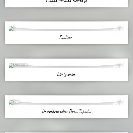
Ciudad Perdida Ecolodge
Faultier
Siegfried
Königsgeier
Info
Urwaldparadies Boca Tapada