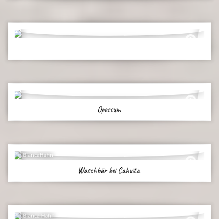
Opossum
BiancaHahn
Waschbär bei Cahuita
Bianca Hahn