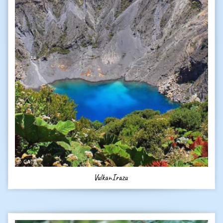
CATA
VulkanIrazu