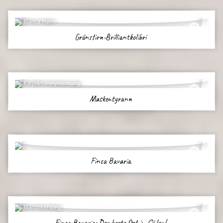
Bianca Hahn
Grünstirn-Brilliantkolibri
Katja&ConnyHornung
Maskentyrann
Finca Bavaria
MartinKersting
Finca Bavaria: Der beste Ort im Süden!