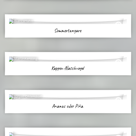
BiancaHahn
Sommertangare
MartinKersting
Kappen-Naschvogel
Jürgen Ohlendorf
Ananas oder Piña