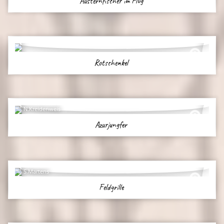
Austernfischer im Flug
Rotschenkel
N.Kreidenweis
Azurjungfer
S.Martens
Feldgrille