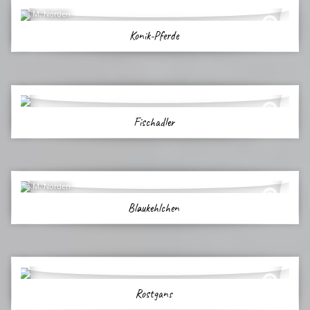
M. Norden
Konik-Pferde
Fischadler
M. Norden
Blaukehlchen
Rostgans