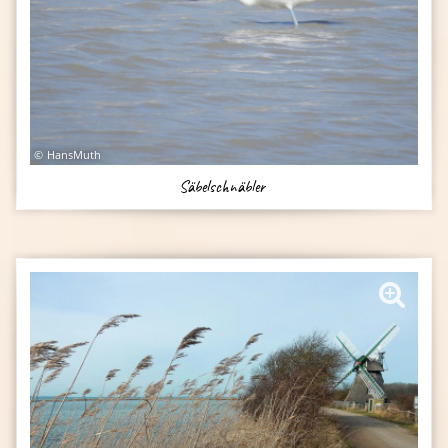
HansMuth
Säbelschnäbler