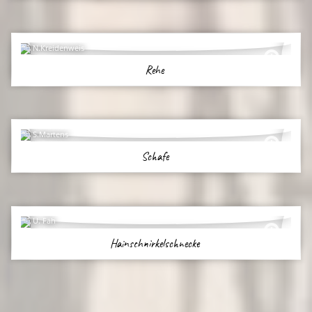
N.Kreidenweis
Rehe
S.Martens
Schafe
U. Fäh
Hainschnirkelschnecke