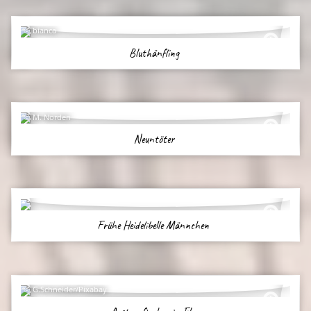
bianca
Bluthänfling
M. Norden
Neuntöter
Frühe Heidelibelle Männchen
G.Schneider/Pixabay