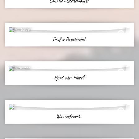
Limikole - Stelzenläufer
M. Norden
Großer Brachvogel
M.Norden
Fjord oder Fluss?
Wasserfrosch