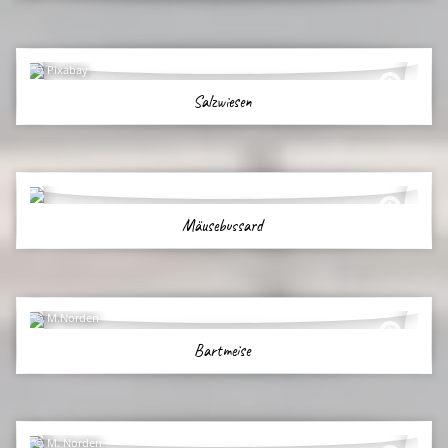
Pixabay
Salzwiesen
Mäusebussard
M.Norden
Bartmeise
M. Norden