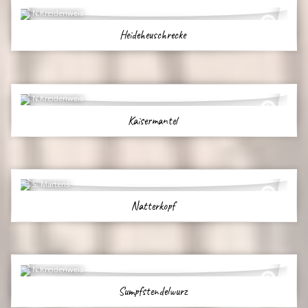
N.Kreidenweis
Heideheuschrecke
N.Kreidenweis
Kaisermantel
S. Martens
Natterkopf
N.Kreidenweis
Sumpfstendelwurz