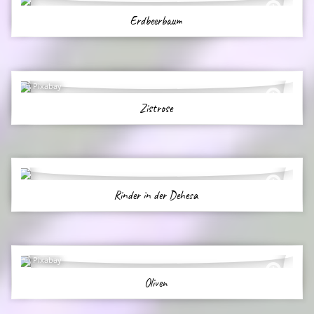
Erdbeerbaum
Pixabay
Zistrose
Rinder in der Dehesa
Pixabay
Oliven