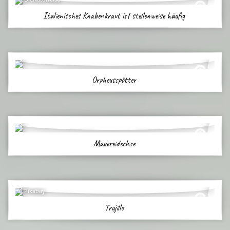
Italienisches Knabenkraut ist stellenweise häufig
Orpheusspötter
Mauereidechse
Pixabay
Trujillo