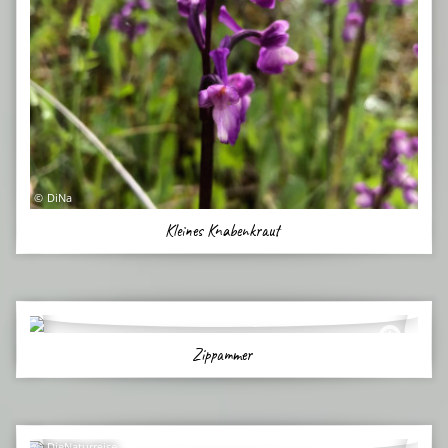
DiNa
Kleines Knabenkraut
Zippammer
DieNaturreise