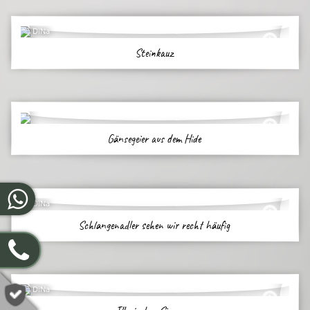
DiNa
Steinkauz
Gänsegeier aus dem Hide
DiNa
Schlangenadler sehen wir recht häufig
DiNa