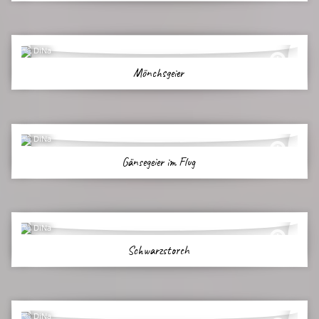
DiNa
Mönchsgeier
DiNa
Gänsegeier im Flug
DiNa
Schwarzstorch
DiNa