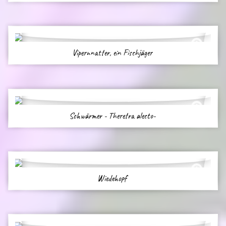
Vipernnatter, ein Fischjäger
Schwärmer - Theretra alecto-
Wiedehopf