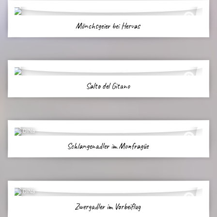
Mönchsgeier bei Hervas
Salto del Gitano
DiNa
Schlangenadler im Monfragüe
DiNa
Zwergadler im Vorbeiflug