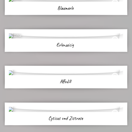
Blaumerle
DiNa
Erlenzeisig
Affodill
Cytisus und Zistrose