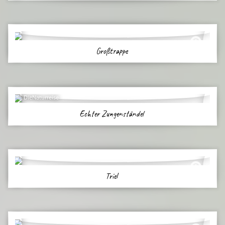
Großtrappe
DieNaturreise
Echter Zungenständel
Triel