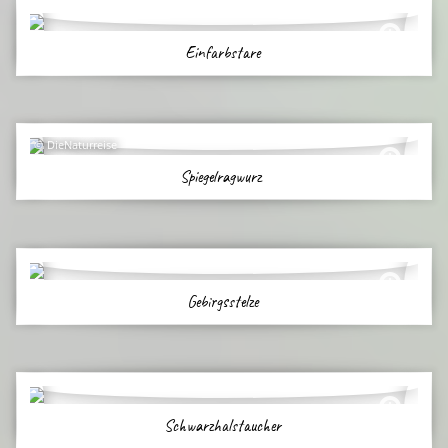
Einfarbstare
DieNaturreise
Spiegelragwurz
Gebirgsstelze
Schwarzhalstaucher