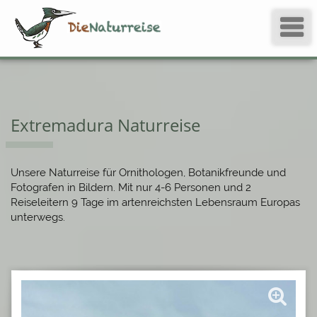
Extremadura Naturreise
Unsere Naturreise für Ornithologen, Botanikfreunde und
Fotografen in Bildern. Mit nur 4-6 Personen und 2
Reiseleitern 9 Tage im artenreichsten Lebensraum Europas
unterwegs.