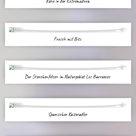
Kühe in der Extremadura
DiNa
Frosch mit Biss
DiNa
Der Storchenfelsen im Naturgebiet Los Barruecos
DiNa
Spanischer Kaiseradler