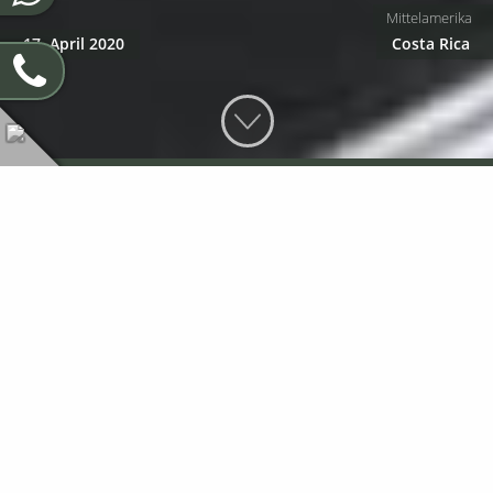
Mittelamerika
17. April 2020
Costa Rica
Essen in Costa Rica
Comida Tipica, Tico Rico oder Comida Costaricense. Die
Restaurants und Sodas mit typischer Küche erkennt man
schnell! Bunte Farben, Latinomusik und der Duft von
Koriander. Aber was erwartet uns in diesen Restaurants?
Welche Gerichte sind denn "typico" und was schmeckt? Was
trinkt der Tico? Und was hat es eigentlich mit den "Casados"