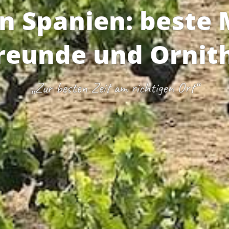
en Spanien: beste 
reunde und Ornit
„Zur besten Zeit am richtigen Ort“