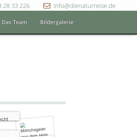
3 28 33 226
info@dienaturreise.de
Das Team
Bildergalerie
madura
derten
echt
egion“
: beste
Land